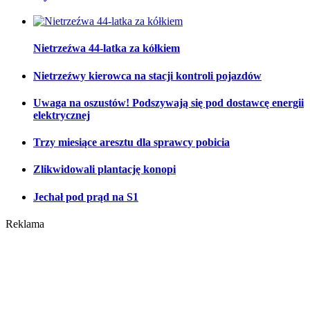
Nietrzeźwa 44-latka za kółkiem
Nietrzeźwy kierowca na stacji kontroli pojazdów
Uwaga na oszustów! Podszywają się pod dostawcę energii
elektrycznej
Trzy miesiące aresztu dla sprawcy pobicia
Zlikwidowali plantację konopi
Jechał pod prąd na S1
Reklama