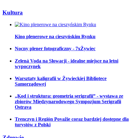
Kultura
Kino plenerowe na cieszyńskim Rynku
Nocny plener fotograficzny - 7xŻywiec
Zelená Voda na Słowacji - idealne miejsce na letni
wypoczynek
Warsztaty kaligrafii w Żywieckiej Bibliotece
Samorządowej
„Kod i struktura: geometria serigrafii” - wystawa ze
zbiorów Międzynarodowego Sympozjum Serigrafii
Ostrava
Trenczyn i Región Považie coraz bardziej dostępne dla
turystów z Polski
Zdrowie