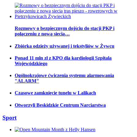
Rozmowy o bezpiecznym dojściu do stacji PKP i
połączeniu z nową siecią…
Zbiórka odzieży używanej i tekstyliów w Żywcu
Ponad 11 mln zł z KPO dla kardiologii Szpitala
Wojewódzkiego
Ogólnokrajowe ćwiczenia systemu alarmowania
"ALARM"
Czasowe zamknięcie tunelu w Lalikach
Otworzyli Beskidzkie Centrum Narciarstwa
Sport