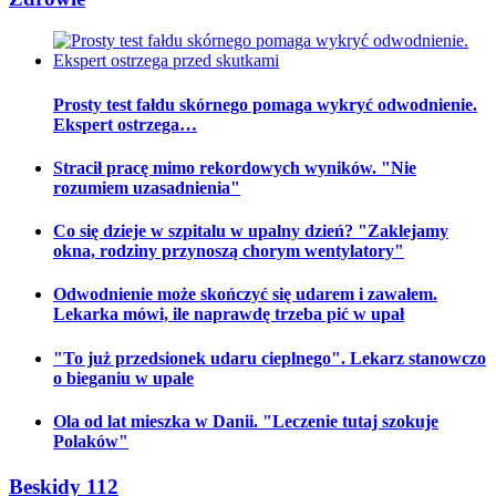
Prosty test fałdu skórnego pomaga wykryć odwodnienie.
Ekspert ostrzega…
Stracił pracę mimo rekordowych wyników. "Nie
rozumiem uzasadnienia"
Co się dzieje w szpitalu w upalny dzień? "Zaklejamy
okna, rodziny przynoszą chorym wentylatory"
Odwodnienie może skończyć się udarem i zawałem.
Lekarka mówi, ile naprawdę trzeba pić w upał
"To już przedsionek udaru cieplnego". Lekarz stanowczo
o bieganiu w upale
Ola od lat mieszka w Danii. "Leczenie tutaj szokuje
Polaków"
Beskidy 112