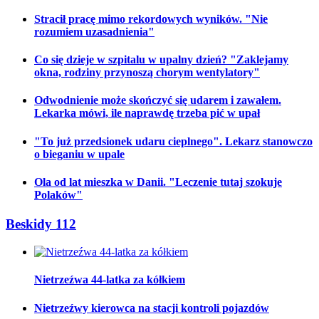
Stracił pracę mimo rekordowych wyników. "Nie
rozumiem uzasadnienia"
Co się dzieje w szpitalu w upalny dzień? "Zaklejamy
okna, rodziny przynoszą chorym wentylatory"
Odwodnienie może skończyć się udarem i zawałem.
Lekarka mówi, ile naprawdę trzeba pić w upał
"To już przedsionek udaru cieplnego". Lekarz stanowczo
o bieganiu w upale
Ola od lat mieszka w Danii. "Leczenie tutaj szokuje
Polaków"
Beskidy 112
Nietrzeźwa 44-latka za kółkiem
Nietrzeźwy kierowca na stacji kontroli pojazdów