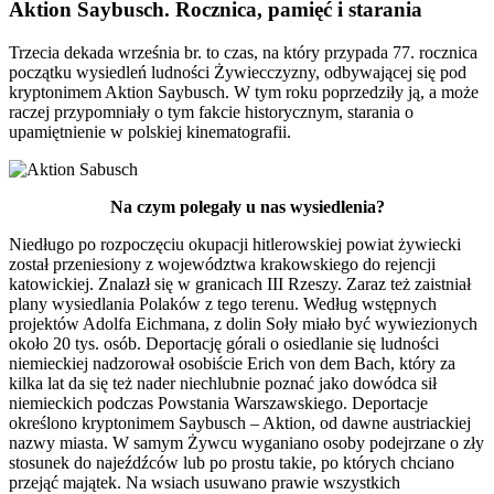
Aktion Saybusch. Rocznica, pamięć i starania
Trzecia dekada września br. to czas, na który przypada 77. rocznica
początku wysiedleń ludności Żywiecczyzny, odbywającej się pod
kryptonimem Aktion Saybusch. W tym roku poprzedziły ją, a może
raczej przypomniały o tym fakcie historycznym, starania o
upamiętnienie w polskiej kinematografii.
Na czym polegały u nas wysiedlenia?
Niedługo po rozpoczęciu okupacji hitlerowskiej powiat żywiecki
został przeniesiony z województwa krakowskiego do rejencji
katowickiej. Znalazł się w granicach III Rzeszy. Zaraz też zaistniał
plany wysiedlania Polaków z tego terenu. Według wstępnych
projektów Adolfa Eichmana, z dolin Soły miało być wywiezionych
około 20 tys. osób. Deportację górali o osiedlanie się ludności
niemieckiej nadzorował osobiście Erich von dem Bach, który za
kilka lat da się też nader niechlubnie poznać jako dowódca sił
niemieckich podczas Powstania Warszawskiego. Deportacje
określono kryptonimem Saybusch – Aktion, od dawne austriackiej
nazwy miasta. W samym Żywcu wyganiano osoby podejrzane o zły
stosunek do najeźdźców lub po prostu takie, po których chciano
przejąć majątek. Na wsiach usuwano prawie wszystkich