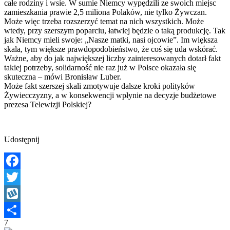
całe rodziny i wsie. W sumie Niemcy wypędzili ze swoich miejsc
zamieszkania prawie 2,5 miliona Polaków, nie tylko Żywczan.
Może więc trzeba rozszerzyć temat na nich wszystkich. Może
wtedy, przy szerszym poparciu, łatwiej będzie o taką produkcję. Tak
jak Niemcy mieli swoje: „Nasze matki, nasi ojcowie”. Im większa
skala, tym większe prawdopodobieństwo, że coś się uda wskórać.
Ważne, aby do jak największej liczby zainteresowanych dotarł fakt
takiej potrzeby, solidarność nie raz już w Polsce okazała się
skuteczna – mówi Bronisław Luber.
Może fakt szerszej skali zmotywuje dalsze kroki polityków
Żywiecczyzny, a w konsekwencji wpłynie na decyzje budżetowe
prezesa Telewizji Polskiej?
Udostępnij
Facebook
Twitter
Wykop
7
Share