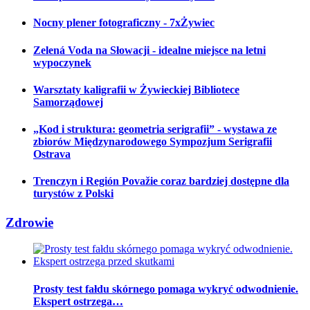
Nocny plener fotograficzny - 7xŻywiec
Zelená Voda na Słowacji - idealne miejsce na letni
wypoczynek
Warsztaty kaligrafii w Żywieckiej Bibliotece
Samorządowej
„Kod i struktura: geometria serigrafii” - wystawa ze
zbiorów Międzynarodowego Sympozjum Serigrafii
Ostrava
Trenczyn i Región Považie coraz bardziej dostępne dla
turystów z Polski
Zdrowie
Prosty test fałdu skórnego pomaga wykryć odwodnienie.
Ekspert ostrzega…