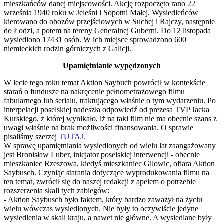
mieszkańców danej miejscowości. Akcję rozpoczęto rano 22
września 1940 roku w Jeleśni i Sopotni Małej. Wysiedleńców
kierowano do obozów przejściowych w Suchej i Rajczy, następnie
do Łodzi, a potem na tereny Generalnej Guberni. Do 12 listopada
wysiedlono 17431 osób. W ich miejsce sprowadzono 600
niemieckich rodzin górniczych z Galicji.
Upamiętnianie wypędzonych
W lecie tego roku temat Aktion Saybuch powrócił w kontekście
starań o fundusze na nakręcenie pełnometrażowego filmu
fabularnego lub serialu, traktującego właśnie o tym wydarzeniu. Po
interpelacji poselskiej nadeszła odpowiedź od prezesa TVP Jacka
Kurskiego, z której wynikało, iż na taki film nie ma obecnie szans z
uwagi właśnie na brak możliwości finansowania. O sprawie
pisaliśmy szerzej
TUTAJ
.
W sprawę upamiętniania wysiedlonych od wielu lat zaangażowany
jest Bronisław Luber, inicjator poselskiej interwencji - obecnie
mieszkaniec Rzeszowa, kiedyś mieszkaniec Gilowic, ofiara Aktion
Saybusch. Czyniąc starania dotyczące wyprodukowania filmu na
ten temat, zwrócił się do naszej redakcji z apelem o potrzebie
rozszerzenia skali tych zabiegów:
- Aktion Saybusch było faktem, który bardzo zaważył na życiu
wielu wówczas wysiedlonych. Nie były to oczywiście jedyne
wysiedlenia w skali kraju, a nawet nie główne. A wysiedlane były