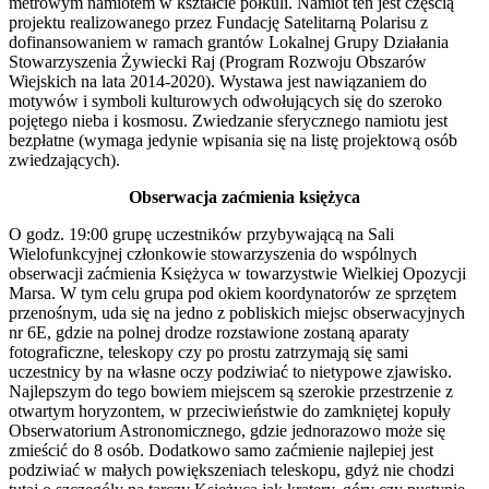
metrowym namiotem w kształcie półkuli. Namiot ten jest częścią
projektu realizowanego przez Fundację Satelitarną Polarisu z
dofinansowaniem w ramach grantów Lokalnej Grupy Działania
Stowarzyszenia Żywiecki Raj (Program Rozwoju Obszarów
Wiejskich na lata 2014-2020). Wystawa jest nawiązaniem do
motywów i symboli kulturowych odwołujących się do szeroko
pojętego nieba i kosmosu. Zwiedzanie sferycznego namiotu jest
bezpłatne (wymaga jedynie wpisania się na listę projektową osób
zwiedzających).
Obserwacja zaćmienia księżyca
O godz. 19:00 grupę uczestników przybywającą na Sali
Wielofunkcyjnej członkowie stowarzyszenia do wspólnych
obserwacji zaćmienia Księżyca w towarzystwie Wielkiej Opozycji
Marsa. W tym celu grupa pod okiem koordynatorów ze sprzętem
przenośnym, uda się na jedno z pobliskich miejsc obserwacyjnych
nr 6E, gdzie na polnej drodze rozstawione zostaną aparaty
fotograficzne, teleskopy czy po prostu zatrzymają się sami
uczestnicy by na własne oczy podziwiać to nietypowe zjawisko.
Najlepszym do tego bowiem miejscem są szerokie przestrzenie z
otwartym horyzontem, w przeciwieństwie do zamkniętej kopuły
Obserwatorium Astronomicznego, gdzie jednorazowo może się
zmieścić do 8 osób. Dodatkowo samo zaćmienie najlepiej jest
podziwiać w małych powiększeniach teleskopu, gdyż nie chodzi