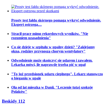
Prosty test fałdu skórnego pomaga wykryć odwodnienie.
Ekspert ostrzega…
Stracił pracę mimo rekordowych wyników. "Nie
rozumiem uzasadnienia"
Co się dzieje w szpitalu w upalny dzień? "Zaklejamy
okna, rodziny przynoszą chorym wentylatory"
Odwodnienie może skończyć się udarem i zawałem.
Lekarka mówi, ile naprawdę trzeba pić w upał
"To już przedsionek udaru cieplnego". Lekarz stanowczo
o bieganiu w upale
Ola od lat mieszka w Danii. "Leczenie tutaj szokuje
Polaków"
Beskidy 112