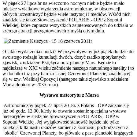
W piątek 27 lipca br na wieczorno-nocnym niebie będzie miało
miejsce wyjątkowe wydarzenia astronomiczne, w obserwacji
których uczestniczyć będzie wiele instytucji i mediów. Wśród nich
znajdzie się także Stowarzyszenie POLARIS - OPP z Sopotni
Wielkiej, które zaprasza wszystkich zainteresowanych do udziału w
szeregu atrakcji przygotowanych z myślą o tym dniu.
O jakie wydarzenia chodzi? W przywoływany już piątek dojdzie do
swoistego rodzaju kumulacji dwóch, dosyć rzadko spotykanych
zjawisk, z udziałem Księżyca oraz planety Mars. Będzie to
najdłuższe w XXI wieku zaćmienie naszego naturalnego satelity i to
w dodatku tuż przy bardzo jasnej Czerwonej Planecie, znajdującej
się w tzw. Wielkiej Opozycji (następne takie zjawisko z udziałem
Marsa dopiero w 2035 roku).
Wystawa meteorytu z Marsa
Astronomiczny piątek 27 lipca 2018r. z Polaris - OPP zacznie się
już od godz. 12:00, kiedy to otwarta zostanie specjalna wystawa
meteorytów w siedzibie Stowarzyszenia POLARIS - OPP w
Sopotni Wielkiej. Jej wyjątkowość stanowić będzie nie tylko
kolekcja kilkunastu okazów kamieni z kosmosu, pochodzących z
"okolic" Czerwonej Planety, bo głównie z pasa planetoid krążących