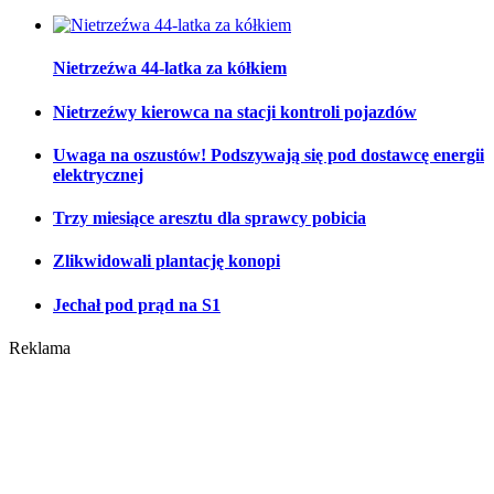
Nietrzeźwa 44-latka za kółkiem
Nietrzeźwy kierowca na stacji kontroli pojazdów
Uwaga na oszustów! Podszywają się pod dostawcę energii
elektrycznej
Trzy miesiące aresztu dla sprawcy pobicia
Zlikwidowali plantację konopi
Jechał pod prąd na S1
Reklama