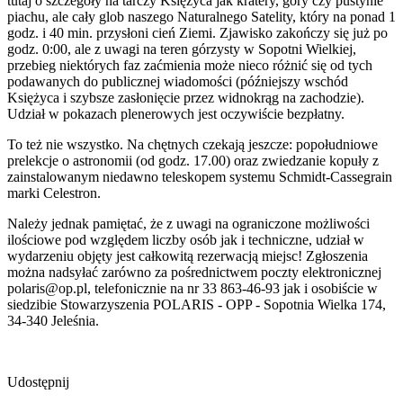
tutaj o szczegóły na tarczy Księżyca jak kratery, góry czy pustynie
piachu, ale cały glob naszego Naturalnego Satelity, który na ponad 1
godz. i 40 min. przysłoni cień Ziemi. Zjawisko zakończy się już po
godz. 0:00, ale z uwagi na teren górzysty w Sopotni Wielkiej,
przebieg niektórych faz zaćmienia może nieco różnić się od tych
podawanych do publicznej wiadomości (późniejszy wschód
Księżyca i szybsze zasłonięcie przez widnokrąg na zachodzie).
Udział w pokazach plenerowych jest oczywiście bezpłatny.
To też nie wszystko. Na chętnych czekają jeszcze: popołudniowe
prelekcje o astronomii (od godz. 17.00) oraz zwiedzanie kopuły z
zainstalowanym niedawno teleskopem systemu Schmidt-Cassegrain
marki Celestron.
Należy jednak pamiętać, że z uwagi na ograniczone możliwości
ilościowe pod względem liczby osób jak i techniczne, udział w
wydarzeniu objęty jest całkowitą rezerwacją miejsc! Zgłoszenia
można nadsyłać zarówno za pośrednictwem poczty elektronicznej
polaris@op.pl, telefonicznie na nr 33 863-46-93 jak i osobiście w
siedzibie Stowarzyszenia POLARIS - OPP - Sopotnia Wielka 174,
34-340 Jeleśnia.
Udostępnij