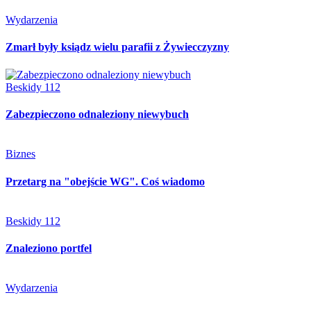
Wydarzenia
Zmarł były ksiądz wielu parafii z Żywiecczyzny
Beskidy 112
Zabezpieczono odnaleziony niewybuch
Biznes
Przetarg na "obejście WG". Coś wiadomo
Beskidy 112
Znaleziono portfel
Wydarzenia