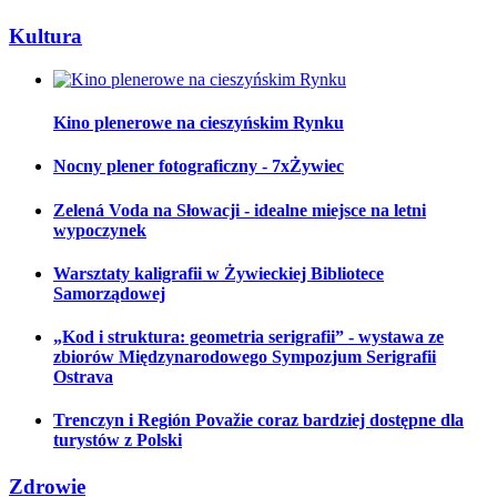
Kultura
Kino plenerowe na cieszyńskim Rynku
Nocny plener fotograficzny - 7xŻywiec
Zelená Voda na Słowacji - idealne miejsce na letni
wypoczynek
Warsztaty kaligrafii w Żywieckiej Bibliotece
Samorządowej
„Kod i struktura: geometria serigrafii” - wystawa ze
zbiorów Międzynarodowego Sympozjum Serigrafii
Ostrava
Trenczyn i Región Považie coraz bardziej dostępne dla
turystów z Polski
Zdrowie