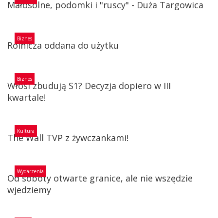
Małosolne, podomki i "ruscy" - Duża Targowica
Biznes
Rolnicza oddana do użytku
Biznes
Włosi zbudują S1? Decyzja dopiero w III
kwartale!
Kultura
The Wall TVP z żywczankami!
Wydarzenia
Od soboty otwarte granice, ale nie wszędzie
wjedziemy