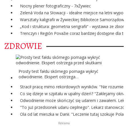
Nocny plener fotograficzny - 7xŻywiec
Zelená Voda na Słowacji - idealne miejsce na letni wypoc
Warsztaty kaligrafii w Żywieckiej Bibliotece Samorządowej
„Kod i struktura: geometria serigrafii” - wystawa ze zbi
Trenczyn i Región Považie coraz bardziej dostępne dla tur
ZDROWIE
Prosty test fałdu skórnego pomaga wykryć
odwodnienie. Ekspert ostrzega…
Stracił pracę mimo rekordowych wyników. "Nie rozumiem 
Co się dzieje w szpitalu w upalny dzień? "Zaklejamy okna
Odwodnienie może skończyć się udarem i zawałem. Lekark
"To już przedsionek udaru cieplnego". Lekarz stanowczo o
Ola od lat mieszka w Danii. "Leczenie tutaj szokuje Polak
Reklama