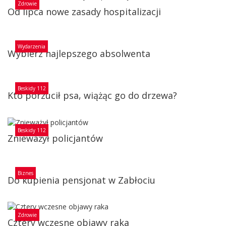
Zdrowie
Od lipca nowe zasady hospitalizacji
Wydarzenia
Wybierz najlepszego absolwenta
Beskidy 112
Kto porzucił psa, wiążąc go do drzewa?
Beskidy 112
Znieważył policjantów
Biznes
Do kupienia pensjonat w Zabłociu
Zdrowie
Cztery wczesne objawy raka