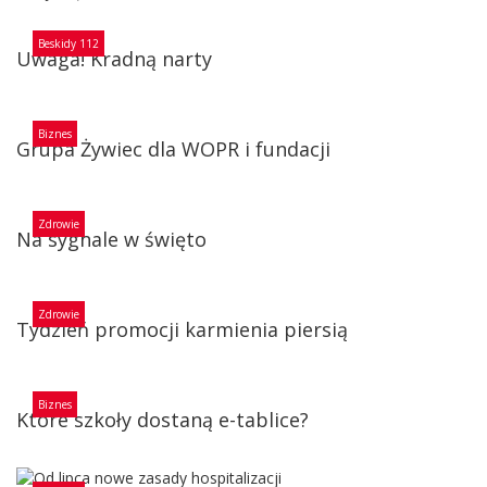
Beskidy 112
Uwaga! Kradną narty
Biznes
Grupa Żywiec dla WOPR i fundacji
Zdrowie
Na sygnale w święto
Zdrowie
Tydzień promocji karmienia piersią
Biznes
Które szkoły dostaną e-tablice?