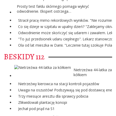
Prosty test fałdu skórnego pomaga wykryć
odwodnienie. Ekspert ostrzega…
Stracił pracę mimo rekordowych wyników. "Nie rozumiem 
Co się dzieje w szpitalu w upalny dzień? "Zaklejamy okna
Odwodnienie może skończyć się udarem i zawałem. Lekark
"To już przedsionek udaru cieplnego". Lekarz stanowczo o
Ola od lat mieszka w Danii. "Leczenie tutaj szokuje Polak
BESKIDY 112
Nietrzeźwa 44-latka za
kółkiem
Nietrzeźwy kierowca na stacji kontroli pojazdów
Uwaga na oszustów! Podszywają się pod dostawcę energii
Trzy miesiące aresztu dla sprawcy pobicia
Zlikwidowali plantację konopi
Jechał pod prąd na S1