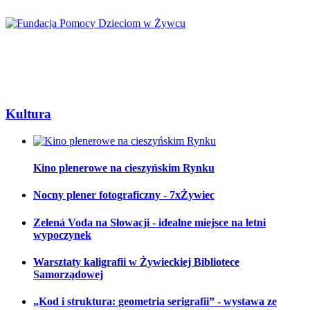
Kultura
Kino plenerowe na cieszyńskim Rynku
Nocny plener fotograficzny - 7xŻywiec
Zelená Voda na Słowacji - idealne miejsce na letni
wypoczynek
Warsztaty kaligrafii w Żywieckiej Bibliotece
Samorządowej
„Kod i struktura: geometria serigrafii” - wystawa ze