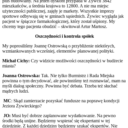
plus budowlany. Na jeden dyskont przypada w Żywcu 3842
mieszkańców, a średnia krajowa to 12800. A nie ma miejsc
użyteczności publicznej, zajęły je markety. Wszystkie imprezy
sportowe odbywają się w gminach sąsiednich. Żywiec wygląda jak
pacjent w śpiączce farmakologicznej, który został uśpiony. My
chcemy tego pacjenta obudzić – skwitował Artur Martosz.
Oszczędności i kontrola spółek
My poprosiliśmy Joannę Ostrowską o przybliżenie niektórych,
wzmiankowanych wcześniej, elementów planowanej polityki.
Michał Cichy:
Czy widzicie możliwości oszczędności w budżecie
miasta?
Joanna Ostrowska:
Tak. Nie tylko Burmistrz i Rada Miejska
powinna o tym decydować, ale powinniśmy też rozmawiać, mam na
myśli dialog społeczny. Powinna być debata. Trzeba też słuchać
mądrych ludzi.
MC
: Skąd zamierzacie pozyskać fundusze na poprawę kondycji
Jeziora Żywieckiego?
JO:
Musi być dobrze zaplanowane wydatkowanie. Na pewno
środki będą unijne. Będziemy wspierać się ekspertami w tej
dziedzinie. Z każdej dziedziny będziemy szukać ekspertów. Nie