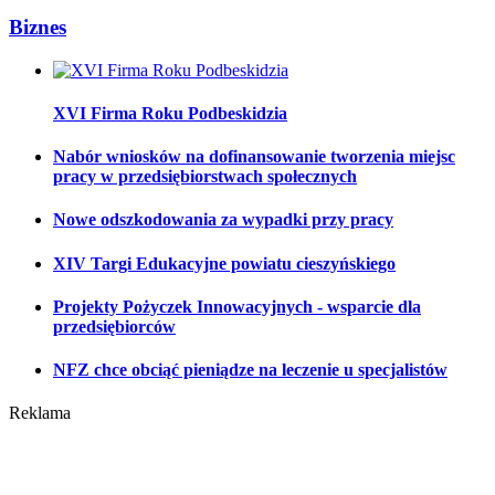
Biznes
XVI Firma Roku Podbeskidzia
Nabór wniosków na dofinansowanie tworzenia miejsc
pracy w przedsiębiorstwach społecznych
Nowe odszkodowania za wypadki przy pracy
XIV Targi Edukacyjne powiatu cieszyńskiego
Projekty Pożyczek Innowacyjnych - wsparcie dla
przedsiębiorców
NFZ chce obciąć pieniądze na leczenie u specjalistów
Reklama