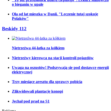
o bieganiu w upale
Ola od lat mieszka w Danii. "Leczenie tutaj szokuje
Polaków"
Beskidy 112
Nietrzeźwa 44-latka za kółkiem
Nietrzeźwy kierowca na stacji kontroli pojazdów
Uwaga na oszustów! Podszywają się pod dostawcę energii
elektrycznej
Trzy miesiące aresztu dla sprawcy pobicia
Zlikwidowali plantację konopi
Jechał pod prąd na S1
Reklama