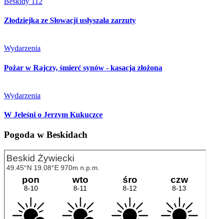
Beskidy 112
Złodziejka ze Słowacji usłyszała zarzuty
Wydarzenia
Pożar w Rajczy, śmierć synów - kasacja złożona
Wydarzenia
W Jeleśni o Jerzym Kukuczce
Pogoda w Beskidach