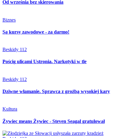
Od września bez skierowania
Biznes
Są kursy zawodowe - za darmo!
Beskidy 112
Pościg ulicami Ustronia. Narkotyki w tle
Beskidy 112
Dziwne włamanie. Sprawca z groźbą wysokiej kary
Kultura
Żywiec means Żywiec - Steven Seagal gratulował