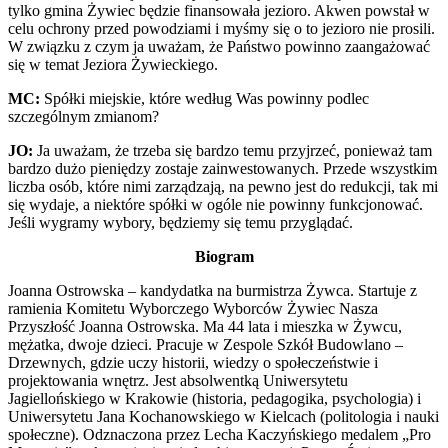
tylko gmina Żywiec będzie finansowała jezioro. Akwen powstał w
celu ochrony przed powodziami i myśmy się o to jezioro nie prosili.
W związku z czym ja uważam, że Państwo powinno zaangażować
się w temat Jeziora Żywieckiego.
MC:
Spółki miejskie, które według Was powinny podlec
szczególnym zmianom?
JO:
Ja uważam, że trzeba się bardzo temu przyjrzeć, ponieważ tam
bardzo dużo pieniędzy zostaje zainwestowanych. Przede wszystkim
liczba osób, które nimi zarządzają, na pewno jest do redukcji, tak mi
się wydaje, a niektóre spółki w ogóle nie powinny funkcjonować.
Jeśli wygramy wybory, będziemy się temu przyglądać.
Biogram
Joanna Ostrowska – kandydatka na burmistrza Żywca. Startuje z
ramienia Komitetu Wyborczego Wyborców Żywiec Nasza
Przyszłość Joanna Ostrowska. Ma 44 lata i mieszka w Żywcu,
mężatka, dwoje dzieci. Pracuje w Zespole Szkół Budowlano –
Drzewnych, gdzie uczy historii, wiedzy o społeczeństwie i
projektowania wnętrz. Jest absolwentką Uniwersytetu
Jagiellońskiego w Krakowie (historia, pedagogika, psychologia) i
Uniwersytetu Jana Kochanowskiego w Kielcach (politologia i nauki
społeczne). Odznaczona przez Lecha Kaczyńskiego medalem „Pro