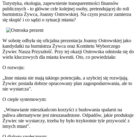
Turystyka, ekologia, zapewnienie transparentności finansów
publicznych - to główne cele kolejnej osoby, pretendującej do roli
burmistrza Żywca, Joanny Ostrowskiej. Na czym jeszcze zamierza
się skupić i co sądzi o sytuacji miasta?
W sobotę odbyła się oficjalna prezentacja Joanny Ostrowskiej jako
kandydatki na burmistrza Żywca oraz Komitetu Wyborczego
Żywiec Nasza Przyszłość. Przy tej okazji Ostrowska odniosła się do
wielu kluczowych dla miasta kwestii. Oto, co powiedziała:
O rozwoju:
„Inne miasta nie mają takiego potencjału, a szybciej się rozwijają.
Żywiec posiada dobrze opracowany plan zagospodarowania, ale to
nie wystarcza".
O cieple systemowym:
„Wmawianie mieszkańcom korzyści z budowania spalarni na
paliwa alternatywne jest nieuzasadnione. Odpadów, jakie produkuje
Żywiec nie wystarczy, trzeba by było trzykrotnie tyle przywozić z
innych miast”.
O dialogu społecznym: