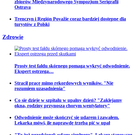
zbiorów Międzynarodowego Sympozjum Serigrafii
Ostrava
Trenczyn i Región Považie coraz bardziej dostępne dla
turystów z Polski
Zdrowie
Prosty test fałdu skórnego pomaga wykryć odwodnienie.
Ekspert ostrzega…
Stracił pracę mimo rekordowych wyników. "Nie
rozumiem uzasadnienia"
Co się dzieje w szpitalu w upalny dzień? "Zaklejamy
okna, rodziny przynoszą chorym wentylatory"
Odwodnienie może skończyć się udarem i zawałem.
Lekarka mówi, ile naprawdę trzeba pić w upał
"To już przedsionek udaru cieplnego". Lekarz stanowczo