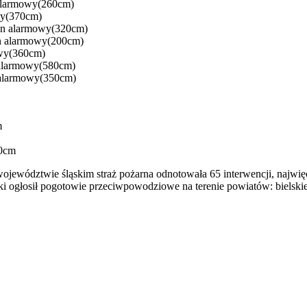
 alarmowy(260cm)
wy(370cm)
tan alarmowy(320cm)
an alarmowy(200cm)
owy(360cm)
 alarmowy(580cm)
 alarmowy(350cm)
m
20cm
ewództwie śląskim straż pożarna odnotowała 65 interwencji, najwięce
i ogłosił pogotowie przeciwpowodziowe na terenie powiatów: bielskie