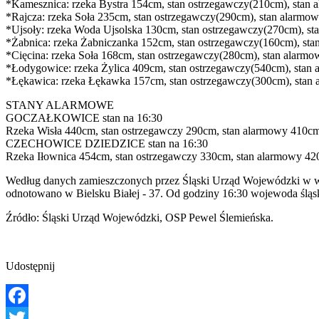
*Kamesznica: rzeka Bystra 154cm, stan ostrzegawczy(210cm), stan
*Rajcza: rzeka Soła 235cm, stan ostrzegawczy(290cm), stan alarmo
*Ujsoły: rzeka Woda Ujsolska 130cm, stan ostrzegawczy(270cm), s
*Żabnica: rzeka Żabniczanka 152cm, stan ostrzegawczy(160cm), st
*Cięcina: rzeka Soła 168cm, stan ostrzegawczy(280cm), stan alarm
*Łodygowice: rzeka Żylica 409cm, stan ostrzegawczy(540cm), stan
*Łękawica: rzeka Łękawka 157cm, stan ostrzegawczy(300cm), stan
STANY ALARMOWE
GOCZAŁKOWICE stan na 16:30
Rzeka Wisła 440cm, stan ostrzegawczy 290cm, stan alarmowy 410c
CZECHOWICE DZIEDZICE stan na 16:30
Rzeka Iłownica 454cm, stan ostrzegawczy 330cm, stan alarmowy 4
Według danych zamieszczonych przez Śląski Urząd Wojewódzki w woj
odnotowano w Bielsku Białej - 37. Od godziny 16:30 wojewoda śląsk
Źródło: Śląski Urząd Wojewódzki, OSP Pewel Ślemieńska.
Udostępnij
Facebook