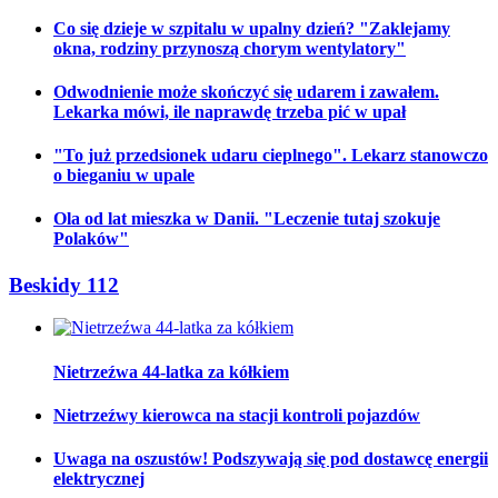
Co się dzieje w szpitalu w upalny dzień? "Zaklejamy
okna, rodziny przynoszą chorym wentylatory"
Odwodnienie może skończyć się udarem i zawałem.
Lekarka mówi, ile naprawdę trzeba pić w upał
"To już przedsionek udaru cieplnego". Lekarz stanowczo
o bieganiu w upale
Ola od lat mieszka w Danii. "Leczenie tutaj szokuje
Polaków"
Beskidy 112
Nietrzeźwa 44-latka za kółkiem
Nietrzeźwy kierowca na stacji kontroli pojazdów
Uwaga na oszustów! Podszywają się pod dostawcę energii
elektrycznej