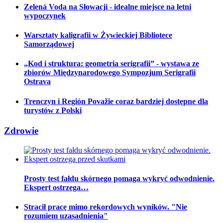
Zelená Voda na Słowacji - idealne miejsce na letni
wypoczynek
Warsztaty kaligrafii w Żywieckiej Bibliotece
Samorządowej
„Kod i struktura: geometria serigrafii” - wystawa ze
zbiorów Międzynarodowego Sympozjum Serigrafii
Ostrava
Trenczyn i Región Považie coraz bardziej dostępne dla
turystów z Polski
Zdrowie
Prosty test fałdu skórnego pomaga wykryć odwodnienie.
Ekspert ostrzega…
Stracił pracę mimo rekordowych wyników. "Nie
rozumiem uzasadnienia"