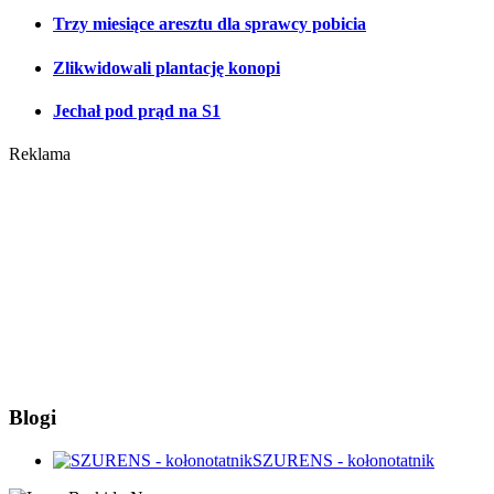
Trzy miesiące aresztu dla sprawcy pobicia
Zlikwidowali plantację konopi
Jechał pod prąd na S1
Reklama
Blogi
SZURENS - kołonotatnik