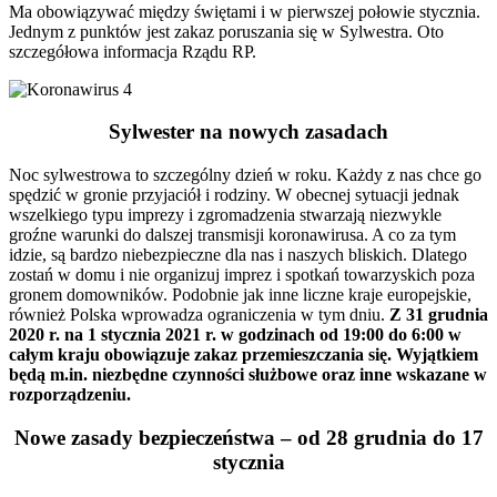
Ma obowiązywać między świętami i w pierwszej połowie stycznia.
Jednym z punktów jest zakaz poruszania się w Sylwestra. Oto
szczegółowa informacja Rządu RP.
Sylwester na nowych zasadach
Noc sylwestrowa to szczególny dzień w roku. Każdy z nas chce go
spędzić w gronie przyjaciół i rodziny. W obecnej sytuacji jednak
wszelkiego typu imprezy i zgromadzenia stwarzają niezwykle
groźne warunki do dalszej transmisji koronawirusa. A co za tym
idzie, są bardzo niebezpieczne dla nas i naszych bliskich. Dlatego
zostań w domu i nie organizuj imprez i spotkań towarzyskich poza
gronem domowników. Podobnie jak inne liczne kraje europejskie,
również Polska wprowadza ograniczenia w tym dniu.
Z 31 grudnia
2020 r. na 1 stycznia 2021 r. w godzinach od 19:00 do 6:00 w
całym kraju obowiązuje zakaz przemieszczania się. Wyjątkiem
będą m.in. niezbędne czynności służbowe oraz inne wskazane w
rozporządzeniu.
Nowe zasady bezpieczeństwa – od 28 grudnia do 17
stycznia