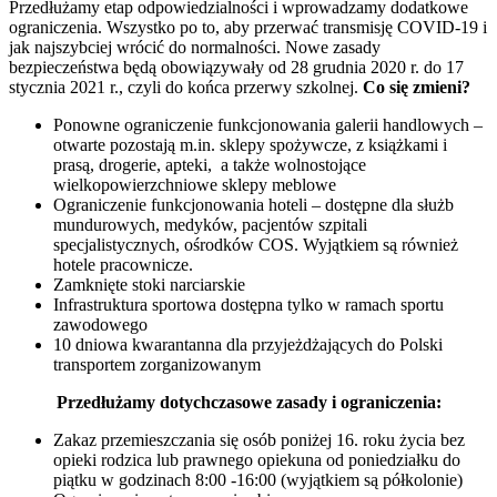
Przedłużamy etap odpowiedzialności i wprowadzamy dodatkowe
ograniczenia. Wszystko po to, aby przerwać transmisję COVID-19 i
jak najszybciej wrócić do normalności. Nowe zasady
bezpieczeństwa będą obowiązywały od 28 grudnia 2020 r. do 17
stycznia 2021 r., czyli do końca przerwy szkolnej.
Co się zmieni?
Ponowne ograniczenie funkcjonowania galerii handlowych –
otwarte pozostają m.in. sklepy spożywcze, z książkami i
prasą, drogerie, apteki, a także wolnostojące
wielkopowierzchniowe sklepy meblowe
Ograniczenie funkcjonowania hoteli – dostępne dla służb
mundurowych, medyków, pacjentów szpitali
specjalistycznych, ośrodków COS. Wyjątkiem są również
hotele pracownicze.
Zamknięte stoki narciarskie
Infrastruktura sportowa dostępna tylko w ramach sportu
zawodowego
10 dniowa kwarantanna dla przyjeżdżających do Polski
transportem zorganizowanym
Przedłużamy dotychczasowe zasady i ograniczenia:
Zakaz przemieszczania się osób poniżej 16. roku życia bez
opieki rodzica lub prawnego opiekuna od poniedziałku do
piątku w godzinach 8:00 -16:00 (wyjątkiem są półkolonie)