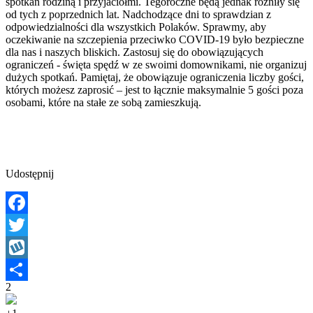
spotkań rodziną i przyjaciółmi. Tegoroczne będą jednak różniły się
od tych z poprzednich lat. Nadchodzące dni to sprawdzian z
odpowiedzialności dla wszystkich Polaków. Sprawmy, aby
oczekiwanie na szczepienia przeciwko COVID-19 było bezpieczne
dla nas i naszych bliskich. Zastosuj się do obowiązujących
ograniczeń - święta spędź w ze swoimi domownikami, nie organizuj
dużych spotkań. Pamiętaj, że obowiązuje ograniczenia liczby gości,
których możesz zaprosić – jest to łącznie maksymalnie 5 gości poza
osobami, które na stałe ze sobą zamieszkują.
Udostępnij
Facebook
Twitter
Wykop
2
Share