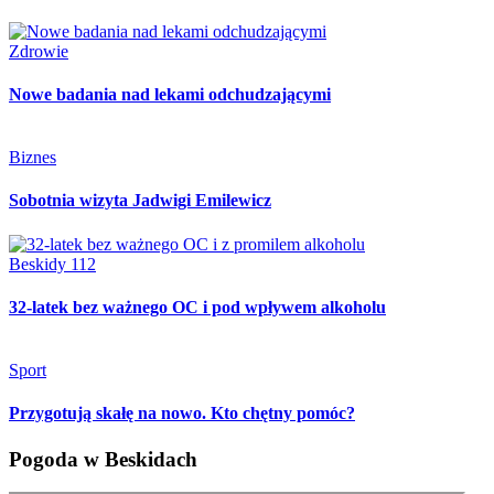
Zdrowie
Nowe badania nad lekami odchudzającymi
Biznes
Sobotnia wizyta Jadwigi Emilewicz
Beskidy 112
32-latek bez ważnego OC i pod wpływem alkoholu
Sport
Przygotują skałę na nowo. Kto chętny pomóc?
Pogoda w Beskidach