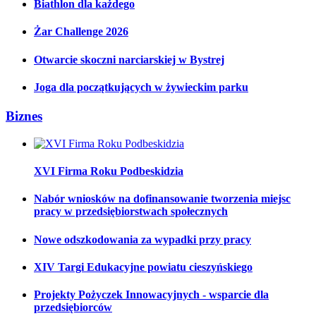
Biathlon dla każdego
Żar Challenge 2026
Otwarcie skoczni narciarskiej w Bystrej
Joga dla początkujących w żywieckim parku
Biznes
XVI Firma Roku Podbeskidzia
Nabór wniosków na dofinansowanie tworzenia miejsc
pracy w przedsiębiorstwach społecznych
Nowe odszkodowania za wypadki przy pracy
XIV Targi Edukacyjne powiatu cieszyńskiego
Projekty Pożyczek Innowacyjnych - wsparcie dla
przedsiębiorców