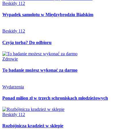
Beskidy 112
Wypadek samolotu w Międzybrodziu Bialskim
Beskidy 112
Czyja torba? Do odbioru
Zdrowie
To badanie możesz wykonać za darmo
Wydarzenia
Ponad milion zł w trzech schroniskach młodzieżowych
Beskidy 112
Rozbójnicza kradzież w sklepie