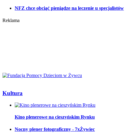
NFZ chce obciąć pieniądze na leczenie u specjalistów
Reklama
Kultura
Kino plenerowe na cieszyńskim Rynku
Nocny plener fotograficzny - 7xŻywiec