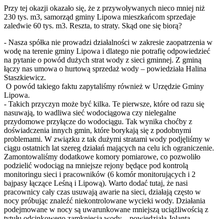
Przy tej okazji okazało się, że z przywoływanych nieco mniej niż
230 tys. m3, samorząd gminy Lipowa mieszkańcom sprzedaje
zaledwie 60 tys. m3. Reszta, to straty. Skąd one się biorą?
- Nasza spółka nie prowadzi działalności w zakresie zaopatrzenia w
wodę na terenie gminy Lipowa i dlatego nie potrafię odpowiedzieć
na pytanie o powód dużych strat wody z sieci gminnej. Z gminą
łączy nas umowa o hurtową sprzedaż wody – powiedziała Halina
Staszkiewicz.
O powód takiego faktu zapytaliśmy również w Urzędzie Gminy
Lipowa.
- Takich przyczyn może być kilka. Te pierwsze, które od razu się
nasuwają, to wadliwa sieć wodociągowa czy nielegalne
przydomowe przyłącze do wodociągu. Tak wynika choćby z
doświadczenia innych gmin, które borykają się z podobnymi
problemami. W związku z tak dużymi stratami wody podjęliśmy w
ciągu ostatnich lat szereg działań mających na celu ich ograniczenie.
Zamontowaliśmy dodatkowe komory pomiarowe, co pozwoliło
podzielić wodociąg na mniejsze rejony będące pod kontrolą
monitoringu sieci i pracowników (6 komór monitorujących i 2
bajpasy łączące Leśną i Lipową). Warto dodać tutaj, że nasi
pracownicy cały czas usuwają awarie na sieci, działają często w
nocy próbując znaleźć niekontrolowane wycieki wody. Działania
podejmowane w nocy są uwarunkowane mniejszą uciążliwością z
tytułu odcinkowego zamknięcia wody – powiedziała Jolanta