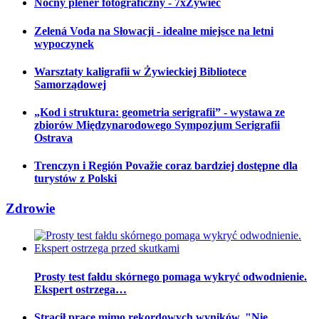
Nocny plener fotograficzny - 7xŻywiec
Zelená Voda na Słowacji - idealne miejsce na letni
wypoczynek
Warsztaty kaligrafii w Żywieckiej Bibliotece
Samorządowej
„Kod i struktura: geometria serigrafii” - wystawa ze
zbiorów Międzynarodowego Sympozjum Serigrafii
Ostrava
Trenczyn i Región Považie coraz bardziej dostępne dla
turystów z Polski
Zdrowie
Prosty test fałdu skórnego pomaga wykryć odwodnienie.
Ekspert ostrzega…
Stracił pracę mimo rekordowych wyników. "Nie