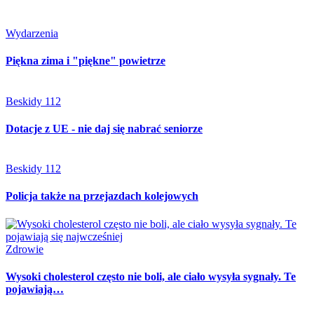
Wydarzenia
Piękna zima i "piękne" powietrze
Beskidy 112
Dotacje z UE - nie daj się nabrać seniorze
Beskidy 112
Policja także na przejazdach kolejowych
Zdrowie
Wysoki cholesterol często nie boli, ale ciało wysyła sygnały. Te
pojawiają…