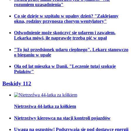
rozumiem uzasadnienia"
Co się dzieje w szpitalu w upalny dzień? "Zaklejamy
okna, rodziny przynoszą chorym wentylatory"
Odwodnienie może skończyć się udarem i zawałem.
Lekarka mówi, ile naprawdę trzeba pić w upał
"To już przedsionek udaru cieplnego". Lekarz stanowczo
o bieganiu w upale
Ola od lat mieszka w Danii. "Leczenie tutaj szokuje
Polaków"
Beskidy 112
Nietrzeźwa 44-latka za kółkiem
Nietrzeźwy kierowca na stacji kontroli pojazdów
Uwaga na oszustów! Podszywają się pod dostawcę energii