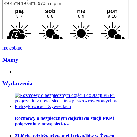
meteoblue
Memy
Wydarzenia
Rozmowy o bezpiecznym dojściu do stacji PKP i
połączeniu z nową siecią…
Zbiórka odzieży używanej i tekstyliów w Żywcu