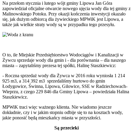
Na przełom stycznia i lutego wójt gminy Lipowa Jan Góra
zapowiedział oficjalne otwarcie nowego ujęcia wody dla tej gminy z
Malinowskiego Potoku. Przy okazji kończenia inwestycji okazało
się, jak dużym odbiorcą dla żywieckiego MPWiK jest Lipowa, a
także jak wielkie straty wody są w przypadku tego przesyłu.
O to, ile Miejskie Przedsiębiorstwo Wodociągów i Kanalizacji w
Żywcu sprzedaje wody dla gmin i - dla porównania – dla naszego
miasta – zapytaliśmy prezesa tej spółki, Halinę Staszkiewicz:
- Roczna sprzedaż wody dla Żywca w 2016 roku wyniosła 1 214
925 m3, a 314 392 m3 sprzedaliśmy hurtowo do gmin
Łodygowice, Świnna, Lipowa, Gilowice, SSE w Radziechowach-
Wieprzu, z czego 229 846 dla Gminy Lipowa – powiedziała Halina
Staszkiewicz.
MPWiK traci więc ważnego klienta. Nie wiadomo jeszcze
dokładnie, czy i w jakim stopniu odbije się to na kosztach wody,
jakie ponosić będą mieszkańcy miasta w przyszłości.
Są przecieki