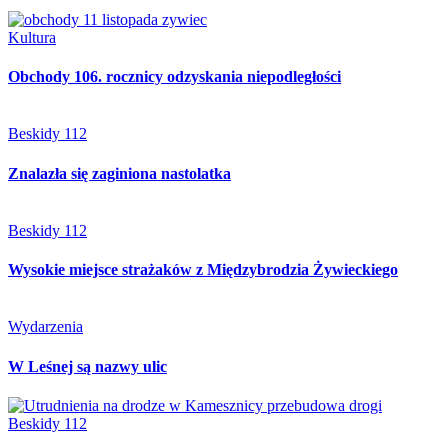
Kultura
Obchody 106. rocznicy odzyskania niepodległości
Beskidy 112
Znalazła się zaginiona nastolatka
Beskidy 112
Wysokie miejsce strażaków z Międzybrodzia Żywieckiego
Wydarzenia
W Leśnej są nazwy ulic
Beskidy 112