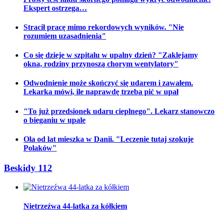
Ekspert ostrzega…
Stracił pracę mimo rekordowych wyników. "Nie
rozumiem uzasadnienia"
Co się dzieje w szpitalu w upalny dzień? "Zaklejamy
okna, rodziny przynoszą chorym wentylatory"
Odwodnienie może skończyć się udarem i zawałem.
Lekarka mówi, ile naprawdę trzeba pić w upał
"To już przedsionek udaru cieplnego". Lekarz stanowczo
o bieganiu w upale
Ola od lat mieszka w Danii. "Leczenie tutaj szokuje
Polaków"
Beskidy 112
Nietrzeźwa 44-latka za kółkiem