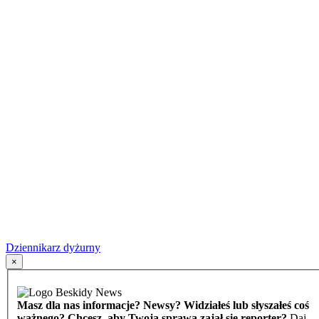
Dziennikarz dyżurny
×
Masz dla nas informacje? Newsy? Widziałeś lub słyszałeś coś
ważnego? Chcesz, aby Twoją sprawą zajął się reporter?
Daj