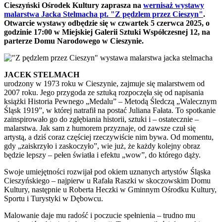
Cieszyński Ośrodek Kultury zaprasza na
wernisaż wystawy
malarstwa Jacka Stelmacha pt. "Z pędzlem przez Cieszyn"
.
Otwarcie wystawy odbędzie się w czwartek 5 czerwca 2025, o
godzinie 17:00 w Miejskiej Galerii Sztuki Współczesnej 12, na
parterze Domu Narodowego w Cieszynie.
JACEK STELMACH
urodzony w 1973 roku w Cieszynie, zajmuje się malarstwem od
2007 roku. Jego przygoda ze sztuką rozpoczęła się od napisania
książki Historia Pewnego „Medalu” – Metodą Śledczą „Walecznym
Śląsk 1919”, w której natrafił na postać Juliana Fałata. To spotkanie
zainspirowało go do zgłębiania historii, sztuki i – ostatecznie –
malarstwa. Jak sam z humorem przyznaje, od zawsze czuł się
artystą, a dziś coraz częściej rzeczywiście nim bywa. Od momentu,
gdy „zaiskrzyło i zaskoczyło”, wie już, że każdy kolejny obraz
będzie lepszy – pełen światła i efektu „wow”, do którego dąży.
Swoje umiejętności rozwijał pod okiem uznanych artystów Śląska
Cieszyńskiego – najpierw u Rafała Raszki w skoczowskim Domu
Kultury, następnie u Roberta Heczki w Gminnym Ośrodku Kultury,
Sportu i Turystyki w Dębowcu.
Malowanie daje mu radość i poczucie spełnienia – trudno mu