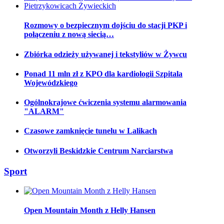
Rozmowy o bezpiecznym dojściu do stacji PKP i
połączeniu z nową siecią…
Zbiórka odzieży używanej i tekstyliów w Żywcu
Ponad 11 mln zł z KPO dla kardiologii Szpitala
Wojewódzkiego
Ogólnokrajowe ćwiczenia systemu alarmowania
"ALARM"
Czasowe zamknięcie tunelu w Lalikach
Otworzyli Beskidzkie Centrum Narciarstwa
Sport
Open Mountain Month z Helly Hansen