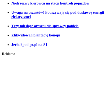
Nietrzeźwy kierowca na stacji kontroli pojazdów
Uwaga na oszustów! Podszywają się pod dostawcę energii
elektrycznej
Trzy miesiące aresztu dla sprawcy pobicia
Zlikwidowali plantację konopi
Jechał pod prąd na S1
Reklama